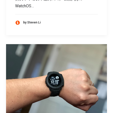
WatchOS…
by Steven Li