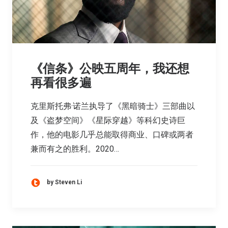
《信条》公映五周年，我还想
再看很多遍
克里斯托弗·诺兰执导了《黑暗骑士》三部曲以
及《盗梦空间》《星际穿越》等科幻史诗巨
作，他的电影几乎总能取得商业、口碑或两者
兼而有之的胜利。2020…
by Steven Li