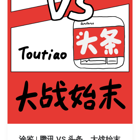
涂鉴 | 腾讯 VS 头条，大战始末