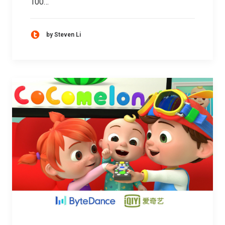
100…
by Steven Li