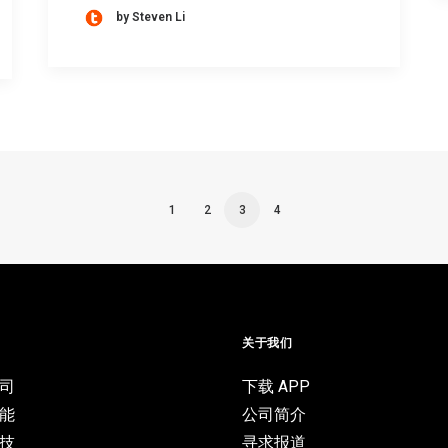
by Steven Li
1
2
3
4
目
关于我们
司
下载 APP
能
公司简介
技
寻求报道