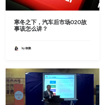
寒冬之下，汽车后市场O2O故
事该怎么讲？
by 柳鹏