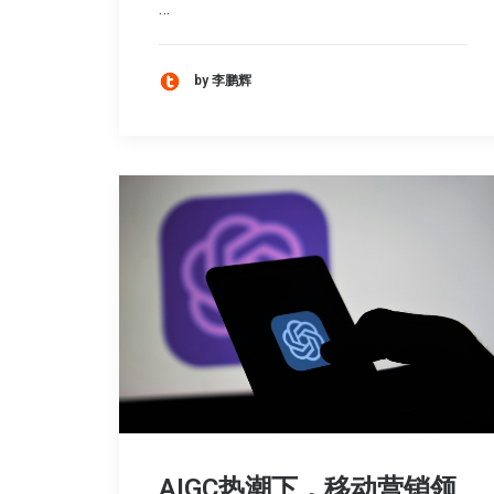
…
by 李鹏辉
AIGC热潮下，移动营销领