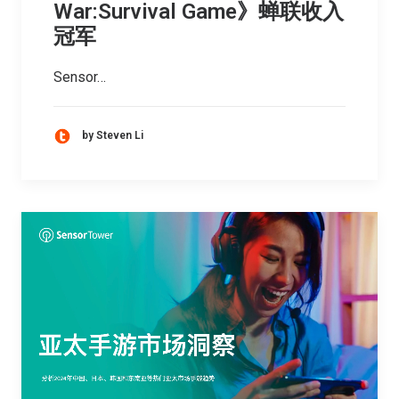
War:Survival Game》蝉联收入
冠军
Sensor…
by Steven Li