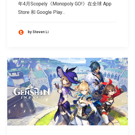
年4月Scopely《Monopoly GO!》在全球 App
Store 和 Google Play…
by Steven Li