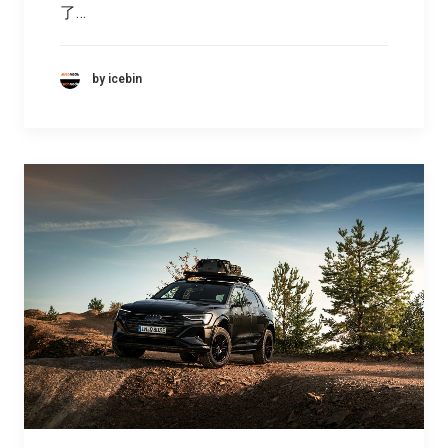
了…
by icebin