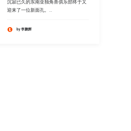
沉寂已久的东南亚独角兽俱乐部终于又
迎来了一位新面孔。…
by 李鹏辉